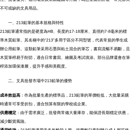
不可或缺的文具用品。
一、213鉛筆的基本規格與特性
213鉛筆通常指的是硬度為HB、長度約17-18厘米、直徑約7-8毫米的標
準木質鉛筆。其名稱中的“213”多用于區分不同型號，代表常規的學生或
辦公用鉛筆。這類鉛筆采用石墨與粘土混合的筆芯，書寫流暢不易斷，且
木質筆桿易于削切，適合日常書寫、繪圖及考試填涂。部分品牌還會在筆
桿添加環保漆層，提升手感和美觀度。
二、文具批發市場中213鉛筆的優勢
成本效益高
：作為批量生產的標準品，213鉛筆的單價較低，大批量采購
時通常可享受折扣，適合預算有限的學校或企業。
供應穩定
：由于需求廣泛，批發商常備大量庫存，能保證長期穩定供應，
減少斷貨風險。