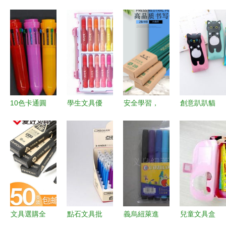
10色卡通圓
學生文具優
安全學習，
創意趴趴貓
珠筆全攻略
選 義烏浩
快樂書寫
筆袋 點燃
價格、批
斌商行批發
小學生2B
孩子學習樂
發、廠家與
西瓜太郎36
考試鉛筆與
趣的文具新
選購大全
色環保水彩
HB書寫鉛
風尚
筆評測
筆套裝批發
指南
文具選購全
點石文具批
義烏紐萊進
兒童文具盒