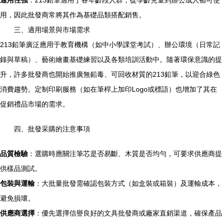
通用性強
：213鉛筆適用于各年齡段人群，從學齡兒童到辦公成人都可使
用，因此批發商常將其作為基礎品類搭配銷售。
三、適用場景與市場需求
213鉛筆廣泛應用于教育機構（如中小學課堂考試）、辦公環境（日常記
錄與草稿）、藝術繪畫基礎練習以及各類培訓活動中。隨著環保意識的提
升，許多批發商也開始推廣無鉛毒、可回收材質的213鉛筆，以迎合綠色
消費趨勢。定制印刷服務（如在筆桿上加印Logo或標語）也增加了其在
促銷禮品市場的需求。
四、批發采購的注意事項
品質檢驗
：選購時應關注筆芯是否易斷、木質是否均勻，可要求供應商提
供樣品測試。
包裝與運輸
：大批量批發需確認包裝方式（如盒裝或箱裝）及運輸成本，
避免損壞。
供應商選擇
：優先選擇信譽良好的文具批發商或廠家直銷渠道，確保產品