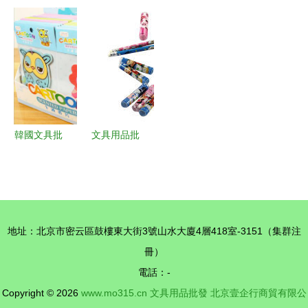
攻略 從2B
發指南 高
出口 一站
采購指南
鉛筆到會議
品質拔帽中
式文具采
供應、批發
專用，一站
性筆與文具
購，組合文
與價格全解
式批發指南
用品一站式
具產品批發
析
采購方案
精選
韓國文具批
文具用品批
發新寵 卡
發 打造高
通香片，點
效供應鏈，
亮生活每一
賦能商業價
處芬芳
值
地址：北京市密云區鼓樓東大街3號山水大廈4層418室-3151（集群注
冊）
電話：-
Copyright © 2026
www.mo315.cn
文具用品批發
北京壹企行商貿有限公